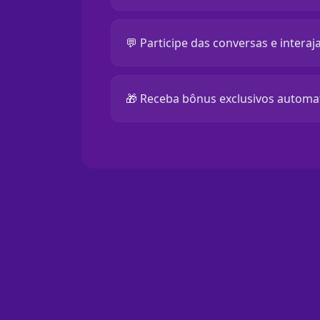
💬 Participe das conversas e interaj
🎁 Receba bônus exclusivos autom