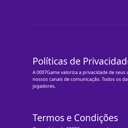
Políticas de Privacida
A 0007Game valoriza a privacidade de seus
nossos canais de comunicação. Todos os dad
jogadores.
Termos e Condições