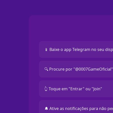
📱 Baixe o app Telegram no seu disp
🔍 Procure por "@0007GameOficial"
👆 Toque em "Entrar" ou "Join"
🔔 Ative as notificações para não p