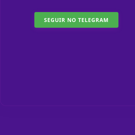
SEGUIR NO TELEGRAM