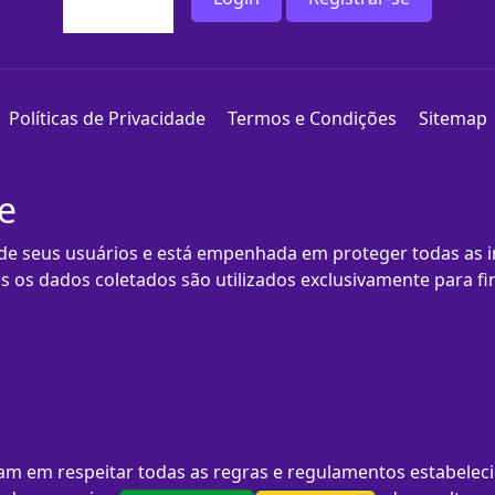
Políticas de Privacidade
Termos e Condições
Sitemap
de
 de seus usuários e está empenhada em proteger todas as 
 os dados coletados são utilizados exclusivamente para fi
 em respeitar todas as regras e regulamentos estabelecid