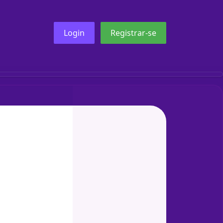
Login
Registrar-se