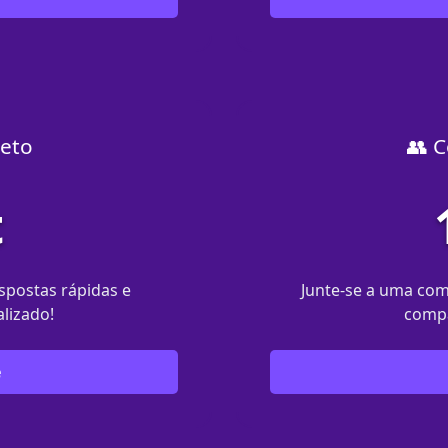
reto
👥 
t
espostas rápidas e
Junte-se a uma com
lizado!
compa
e