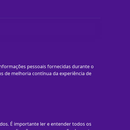
informações pessoais fornecidas durante o
ns de melhoria contínua da experiência de
os. É importante ler e entender todos os