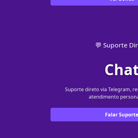
💬 Suporte Di
Cha
Suporte direto via Telegram, r
atendimento persona
Falar Suport