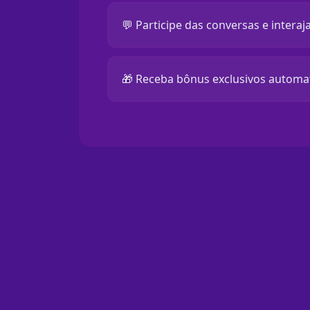
💬 Participe das conversas e interaj
🎁 Receba bônus exclusivos autom