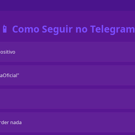
📱 Como Seguir no Telegram
ositivo
Oficial"
erder nada