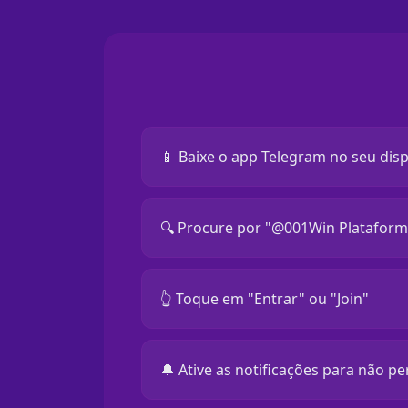
📱 Baixe o app Telegram no seu disp
🔍 Procure por "@001Win Plataforma
👆 Toque em "Entrar" ou "Join"
🔔 Ative as notificações para não p