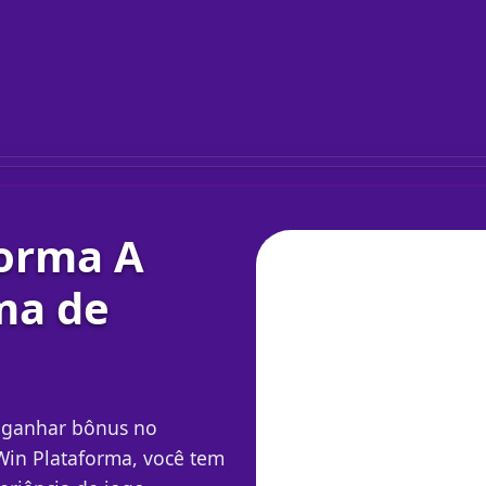
forma A
ma de
a ganhar bônus no
Win Plataforma, você tem