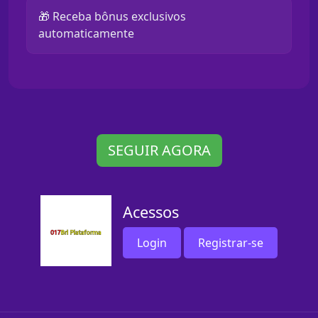
🎁 Receba bônus exclusivos
automaticamente
SEGUIR AGORA
Acessos
Login
Registrar-se