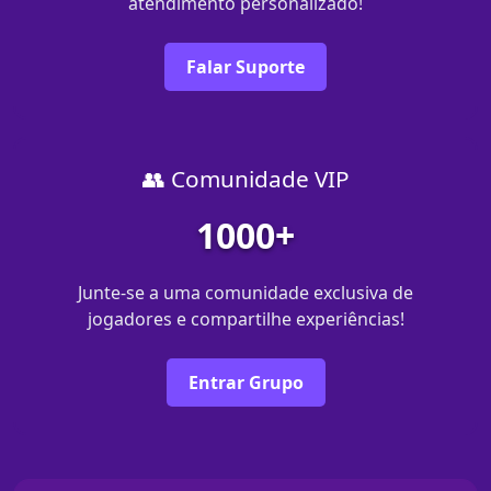
atendimento personalizado!
Falar Suporte
👥 Comunidade VIP
1000+
Junte-se a uma comunidade exclusiva de
jogadores e compartilhe experiências!
Entrar Grupo