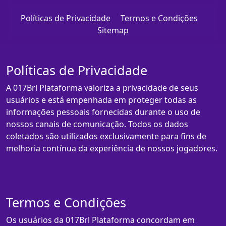
Políticas de Privacidade
Termos e Condições
Sitemap
Políticas de Privacidade
A 017Brl Plataforma valoriza a privacidade de seus
usuários e está empenhada em proteger todas as
informações pessoais fornecidas durante o uso de
nossos canais de comunicação. Todos os dados
coletados são utilizados exclusivamente para fins de
melhoria contínua da experiência de nossos jogadores.
Termos e Condições
Os usuários da 017Brl Plataforma concordam em