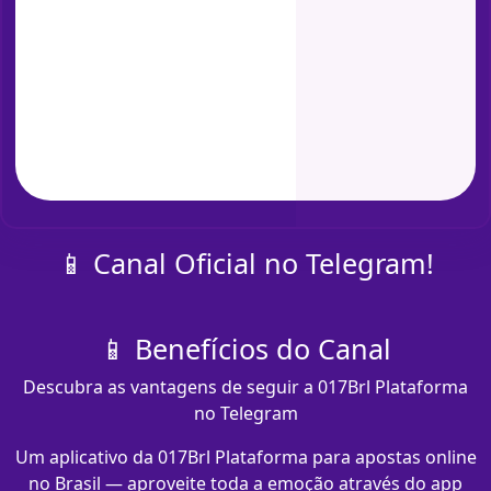
📱 Canal Oficial no Telegram!
📱 Benefícios do Canal
Descubra as vantagens de seguir a 017Brl Plataforma
no Telegram
Um aplicativo da 017Brl Plataforma para apostas online
no Brasil — aproveite toda a emoção através do app