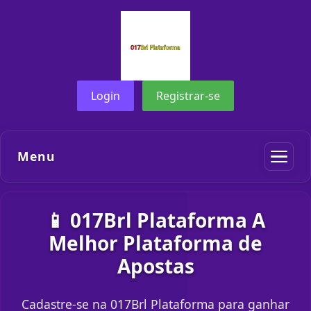
Login
Registrar-se
Menu
📱 017Brl Plataforma A
Melhor Plataforma de
Apostas
Cadastre-se na 017Brl Plataforma para ganhar