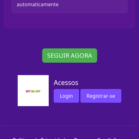
automaticamente
SEGUIR AGORA
Acessos
Login
Registrar-se