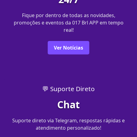
Fique por dentro de todas as novidades,
promoções e eventos da 017 Brl APP em tempo
real!
Ver Notícias
💬 Suporte Direto
Chat
Suporte direto via Telegram, respostas rápidas e
atendimento personalizado!