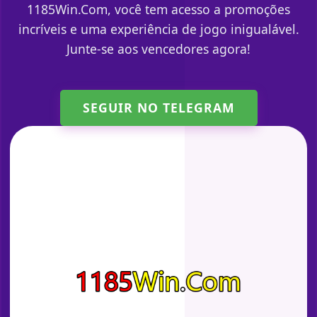
1185Win.Com, você tem acesso a promoções
incríveis e uma experiência de jogo inigualável.
Junte-se aos vencedores agora!
SEGUIR NO TELEGRAM