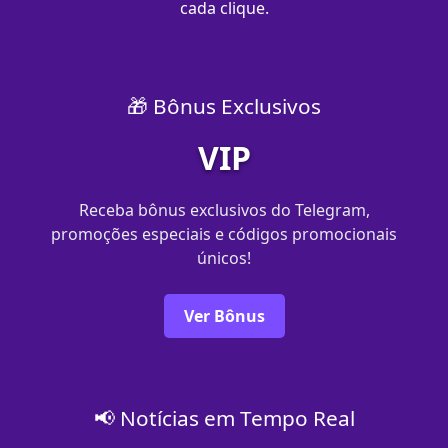
cada clique.
🎁 Bônus Exclusivos
VIP
Receba bônus exclusivos do Telegram,
promoções especiais e códigos promocionais
únicos!
Ver Bônus
📢 Notícias em Tempo Real