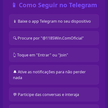
📱 Como Seguir no Telegram
📱 Baixe o app Telegram no seu dispositivo
🔍 Procure por "@1185Win.ComOficial"
👆 Toque em "Entrar" ou "Join"
🔔 Ative as notificações para não perder
nada
💬 Participe das conversas e interaja