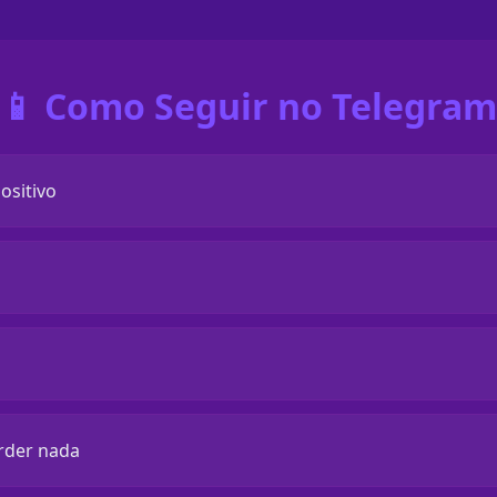
📱 Como Seguir no Telegram
ositivo
erder nada