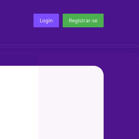
Login
Registrar-se