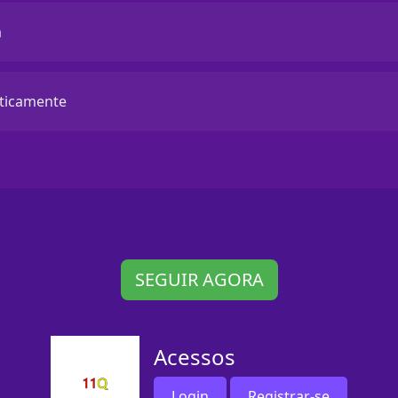
a
aticamente
SEGUIR AGORA
Acessos
Login
Registrar-se