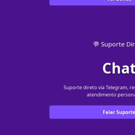
💬 Suporte Di
Cha
Suporte direto via Telegram, r
atendimento persona
Falar Suport