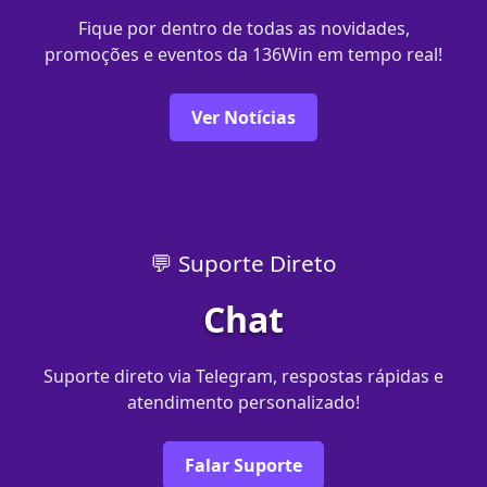
Fique por dentro de todas as novidades,
promoções e eventos da 136Win em tempo real!
Ver Notícias
💬 Suporte Direto
Chat
Suporte direto via Telegram, respostas rápidas e
atendimento personalizado!
Falar Suporte