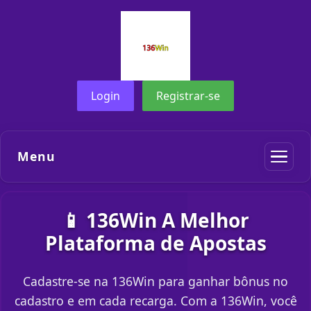
Login
Registrar-se
Menu
📱 136Win A Melhor
Plataforma de Apostas
Cadastre-se na 136Win para ganhar bônus no
cadastro e em cada recarga. Com a 136Win, você