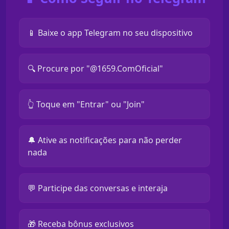
📱 Baixe o app Telegram no seu dispositivo
🔍 Procure por "@1659.ComOficial"
👆 Toque em "Entrar" ou "Join"
🔔 Ative as notificações para não perder
nada
💬 Participe das conversas e interaja
🎁 Receba bônus exclusivos