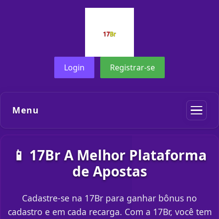
Login
Registrar-se
Menu
📱 17Br A Melhor Plataforma
de Apostas
Cadastre-se na 17Br para ganhar bônus no
cadastro e em cada recarga. Com a 17Br, você tem