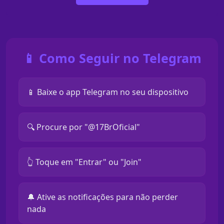
📱 Como Seguir no Telegram
📱 Baixe o app Telegram no seu dispositivo
🔍 Procure por "@17BrOficial"
👆 Toque em "Entrar" ou "Join"
🔔 Ative as notificações para não perder
nada