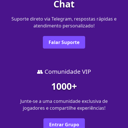
Chat
Suporte direto via Telegram, respostas rápidas e
atendimento personalizado!
Falar Suporte
👥 Comunidade VIP
1000+
Junte-se a uma comunidade exclusiva de
jogadores e compartilhe experiências!
Entrar Grupo