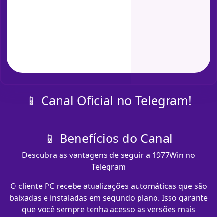
📱 Canal Oficial no Telegram!
📱 Benefícios do Canal
Descubra as vantagens de seguir a 1977Win no
Telegram
O cliente PC recebe atualizações automáticas que são
baixadas e instaladas em segundo plano. Isso garante
que você sempre tenha acesso às versões mais