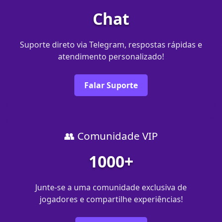
Chat
Suporte direto via Telegram, respostas rápidas e
atendimento personalizado!
Falar Suporte
👥 Comunidade VIP
1000+
Junte-se a uma comunidade exclusiva de
jogadores e compartilhe experiências!