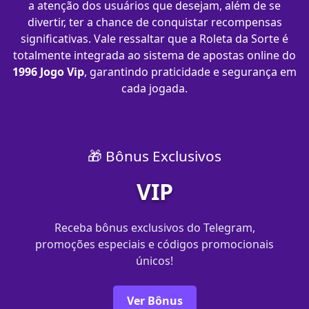
a atenção dos usuários que desejam, além de se
divertir, ter a chance de conquistar recompensas
significativas. Vale ressaltar que a Roleta da Sorte é
totalmente integrada ao sistema de apostas online do
1996 Jogo Vip
, garantindo praticidade e segurança em
cada jogada.
🎁 Bônus Exclusivos
VIP
Receba bônus exclusivos do Telegram,
promoções especiais e códigos promocionais
únicos!
Ver Bônus