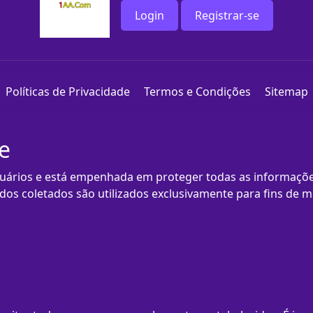
Login
Registrar-se
Políticas de Privacidade
Termos e Condições
Sitemap
de
usuários e está empenhada em proteger todas as informaçõe
os coletados são utilizados exclusivamente para fins de m