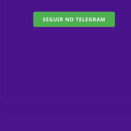
SEGUIR NO TELEGRAM