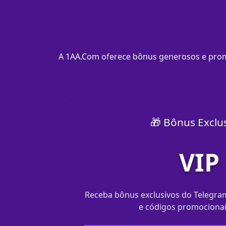
A 1AA.Com oferece bônus generosos e prom
🎁 Bônus Exclu
VIP
Receba bônus exclusivos do Telegra
e códigos promocionai