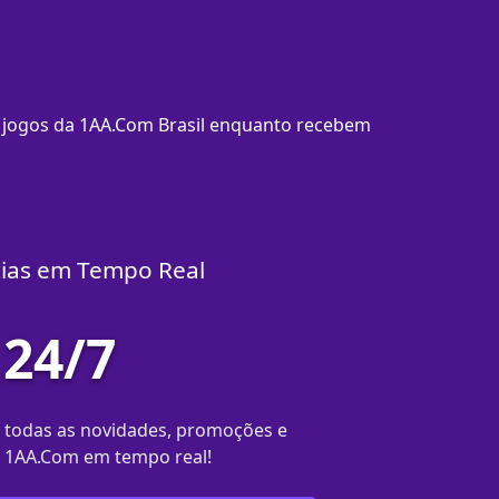
 jogos da 1AA.Com Brasil enquanto recebem
cias em Tempo Real
24/7
e todas as novidades, promoções e
 1AA.Com em tempo real!