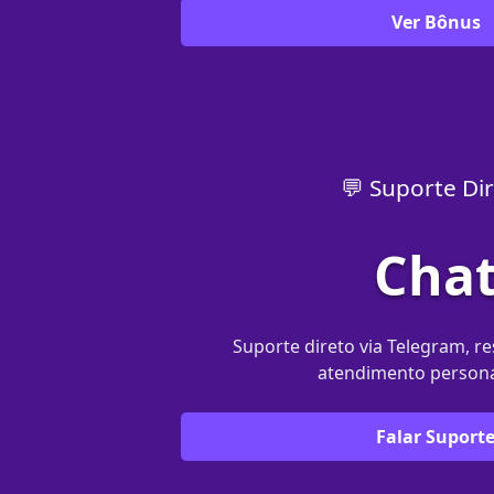
Ver Bônus
💬 Suporte Di
Cha
Suporte direto via Telegram, r
atendimento persona
Falar Suport