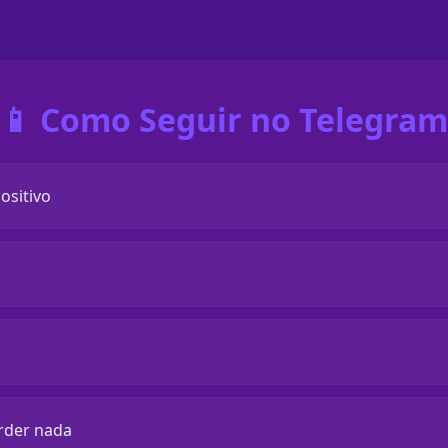
📱 Como Seguir no Telegram
ositivo
erder nada