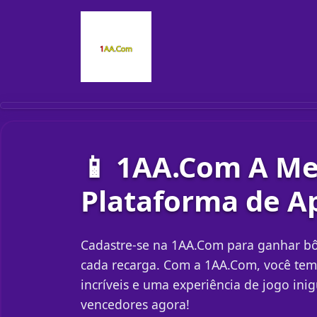
📱 1AA.Com A Me
Plataforma de A
Cadastre-se na 1AA.Com para ganhar b
cada recarga. Com a 1AA.Com, você te
incríveis e uma experiência de jogo inig
vencedores agora!