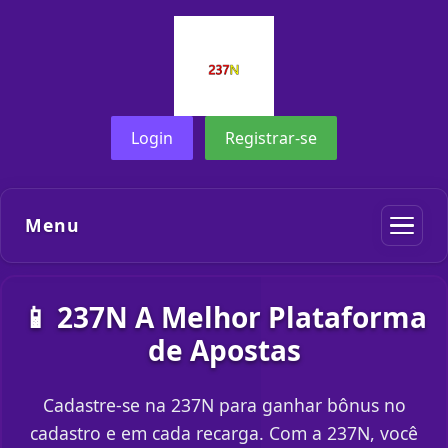
Login
Registrar-se
Menu
📱 237N A Melhor Plataforma
de Apostas
Cadastre-se na 237N para ganhar bônus no
cadastro e em cada recarga. Com a 237N, você