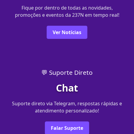
Fique por dentro de todas as novidades,
promoções e eventos da 237N em tempo real!
Ver Notícias
💬 Suporte Direto
Chat
Suporte direto via Telegram, respostas rápidas e
atendimento personalizado!
Falar Suporte