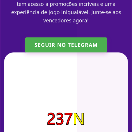
tem acesso a promoções incríveis e uma
experiência de jogo inigualável. Junte-se aos
vencedores agora!
SEGUIR NO TELEGRAM