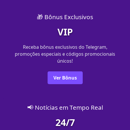
🎁 Bônus Exclusivos
VIP
Receba bônus exclusivos do Telegram,
promoções especiais e códigos promocionais
únicos!
Ver Bônus
📢 Notícias em Tempo Real
24/7