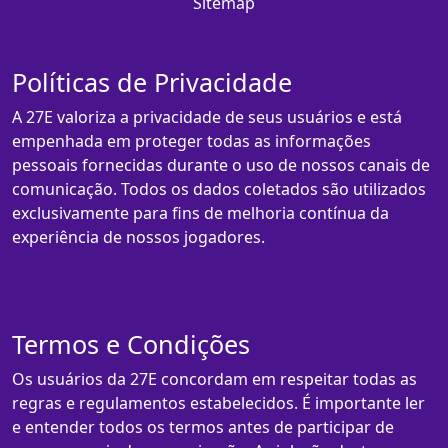
Sitemap
Políticas de Privacidade
A 27E valoriza a privacidade de seus usuários e está
empenhada em proteger todas as informações
pessoais fornecidas durante o uso de nossos canais de
comunicação. Todos os dados coletados são utilizados
exclusivamente para fins de melhoria contínua da
experiência de nossos jogadores.
Termos e Condições
Os usuários da 27E concordam em respeitar todas as
regras e regulamentos estabelecidos. É importante ler
e entender todos os termos antes de participar de