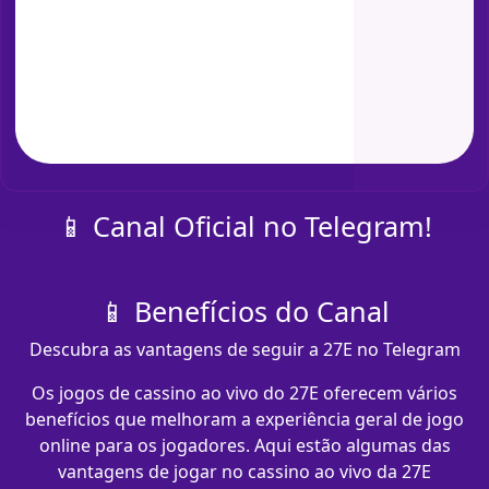
📱 Canal Oficial no Telegram!
📱 Benefícios do Canal
Descubra as vantagens de seguir a 27E no Telegram
Os jogos de cassino ao vivo do 27E oferecem vários
benefícios que melhoram a experiência geral de jogo
online para os jogadores. Aqui estão algumas das
vantagens de jogar no cassino ao vivo da 27E