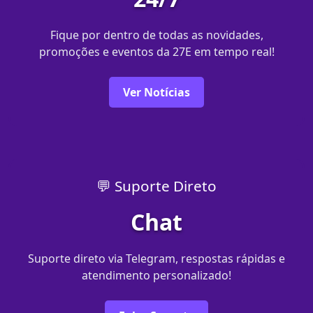
Fique por dentro de todas as novidades,
promoções e eventos da 27E em tempo real!
Ver Notícias
💬 Suporte Direto
Chat
Suporte direto via Telegram, respostas rápidas e
atendimento personalizado!