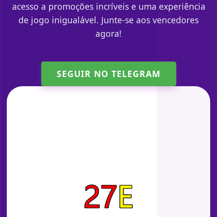
acesso a promoções incríveis e uma experiência
de jogo inigualável. Junte-se aos vencedores
agora!
SEGUIR NO TELEGRAM