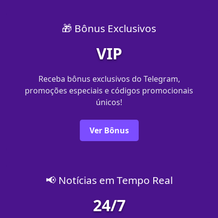
🎁 Bônus Exclusivos
VIP
Receba bônus exclusivos do Telegram,
promoções especiais e códigos promocionais
únicos!
Ver Bônus
📢 Notícias em Tempo Real
24/7