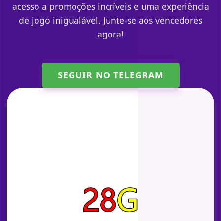
acesso a promoções incríveis e uma experiência
de jogo inigualável. Junte-se aos vencedores
agora!
SEGUIR NO TELEGRAM