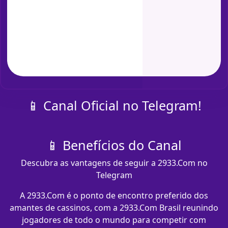
📱 Canal Oficial no Telegram!
📱 Benefícios do Canal
Descubra as vantagens de seguir a 2933.Com no
Telegram
A 2933.Com é o ponto de encontro preferido dos
amantes de cassinos, com a 2933.Com Brasil reunindo
jogadores de todo o mundo para competir com