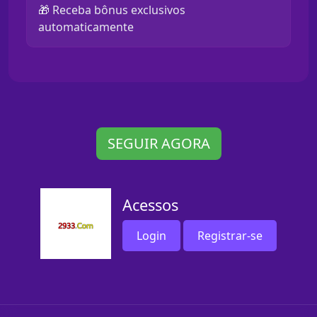
🎁 Receba bônus exclusivos
automaticamente
SEGUIR AGORA
Acessos
Login
Registrar-se