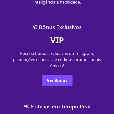
inteligência e habilidade.
🎁 Bônus Exclusivos
VIP
Receba bônus exclusivos do Telegram,
promoções especiais e códigos promocionais
únicos!
Ver Bônus
📢 Notícias em Tempo Real