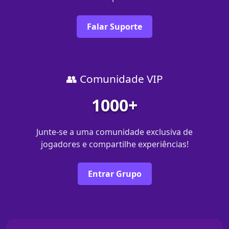
Falar Suporte
👥 Comunidade VIP
1000+
Junte-se a uma comunidade exclusiva de
jogadores e compartilhe experiências!
Entrar Grupo