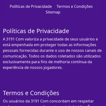
Políticas de Privacidade
Termos e Condições
Sitemap
Políticas de Privacidade
A 3191 Com valoriza a privacidade de seus usuários e
está empenhada em proteger todas as informações
pessoais fornecidas durante o uso de nossos canais de
comunicação. Todos os dados coletados são utilizados
exclusivamente para fins de melhoria contínua da
experiência de nossos jogadores.
Termos e Condições
Os usuários da 3191 Com concordam em respeitar