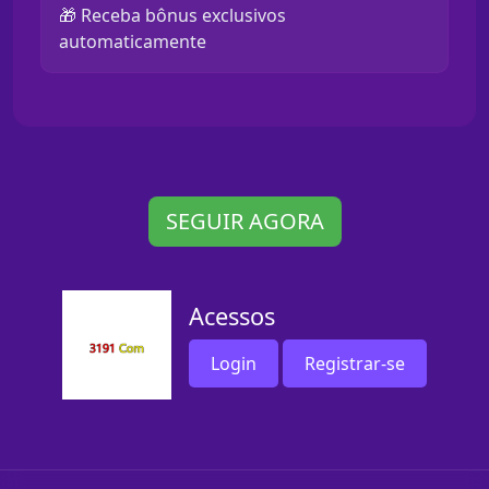
🎁 Receba bônus exclusivos
automaticamente
SEGUIR AGORA
Acessos
Login
Registrar-se