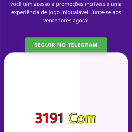
você tem acesso a promoções incríveis e uma
experiência de jogo inigualável. Junte-se aos
vencedores agora!
SEGUIR NO TELEGRAM