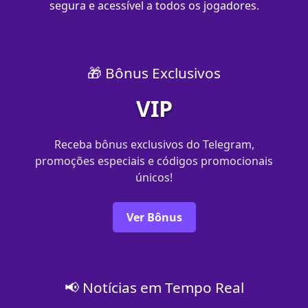
segura e acessível a todos os jogadores.
🎁 Bônus Exclusivos
VIP
Receba bônus exclusivos do Telegram,
promoções especiais e códigos promocionais
únicos!
Ver Bônus
📢 Notícias em Tempo Real