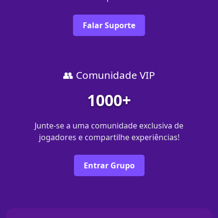
Falar Suporte
👥 Comunidade VIP
1000+
Junte-se a uma comunidade exclusiva de
jogadores e compartilhe experiências!
Entrar Grupo