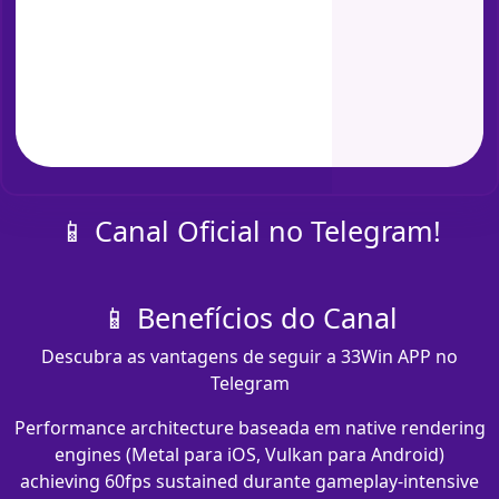
📱 Canal Oficial no Telegram!
📱 Benefícios do Canal
Descubra as vantagens de seguir a 33Win APP no
Telegram
Performance architecture baseada em native rendering
engines (Metal para iOS, Vulkan para Android)
achieving 60fps sustained durante gameplay-intensive