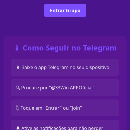
Entrar Grupo
📱 Como Seguir no Telegram
📱 Baixe o app Telegram no seu dispositivo
🔍 Procure por "@33Win APPOficial"
👆 Toque em "Entrar" ou "Join"
🔔 Ative as notificações para não perder