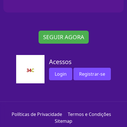
SEGUIR AGORA
Acessos
Login
Registrar-se
Políticas de Privacidade
Termos e Condições
Sitemap