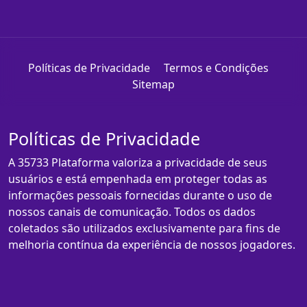
Políticas de Privacidade
Termos e Condições
Sitemap
Políticas de Privacidade
A 35733 Plataforma valoriza a privacidade de seus
usuários e está empenhada em proteger todas as
informações pessoais fornecidas durante o uso de
nossos canais de comunicação. Todos os dados
coletados são utilizados exclusivamente para fins de
melhoria contínua da experiência de nossos jogadores.