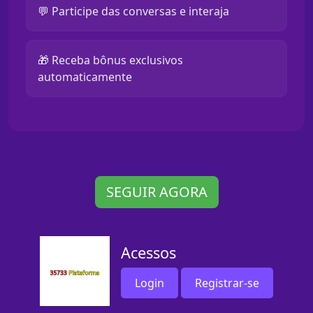
💬 Participe das conversas e interaja
🎁 Receba bônus exclusivos
automaticamente
SEGUIR AGORA
Acessos
Login
Registrar-se