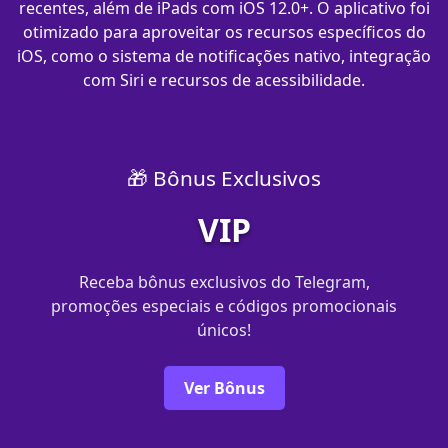
recentes, além de iPads com iOS 12.0+. O aplicativo foi
otimizado para aproveitar os recursos específicos do
iOS, como o sistema de notificações nativo, integração
com Siri e recursos de acessibilidade.
🎁 Bônus Exclusivos
VIP
Receba bônus exclusivos do Telegram,
promoções especiais e códigos promocionais
únicos!
Ver Bônus