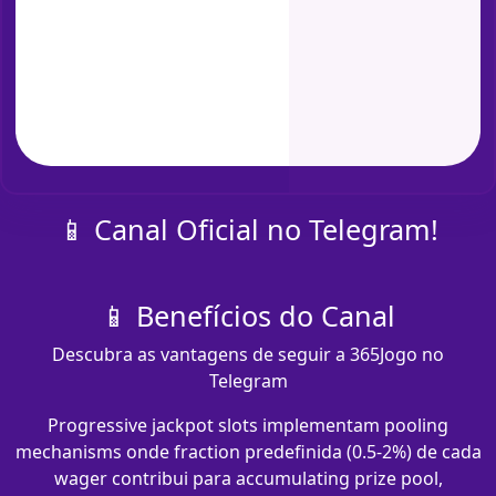
📱 Canal Oficial no Telegram!
📱 Benefícios do Canal
Descubra as vantagens de seguir a 365Jogo no
Telegram
Progressive jackpot slots implementam pooling
mechanisms onde fraction predefinida (0.5-2%) de cada
wager contribui para accumulating prize pool,