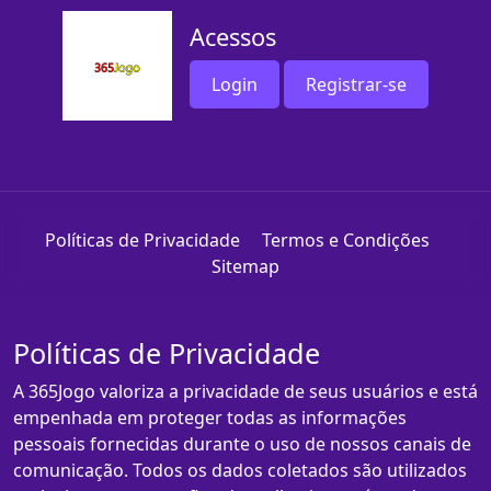
Acessos
Login
Registrar-se
Políticas de Privacidade
Termos e Condições
Sitemap
Políticas de Privacidade
A 365Jogo valoriza a privacidade de seus usuários e está
empenhada em proteger todas as informações
pessoais fornecidas durante o uso de nossos canais de
comunicação. Todos os dados coletados são utilizados