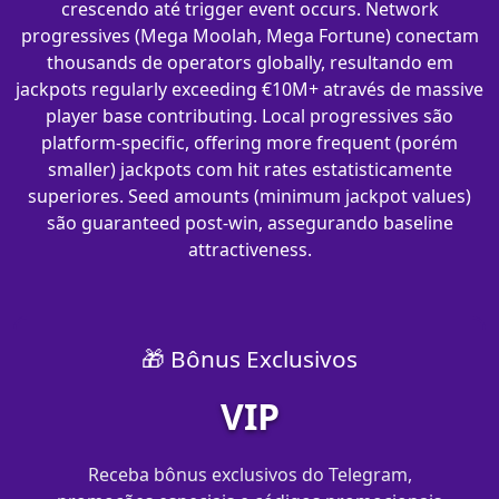
crescendo até trigger event occurs. Network
progressives (Mega Moolah, Mega Fortune) conectam
thousands de operators globally, resultando em
jackpots regularly exceeding €10M+ através de massive
player base contributing. Local progressives são
platform-specific, offering more frequent (porém
smaller) jackpots com hit rates estatisticamente
superiores. Seed amounts (minimum jackpot values)
são guaranteed post-win, assegurando baseline
attractiveness.
🎁 Bônus Exclusivos
VIP
Receba bônus exclusivos do Telegram,