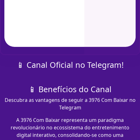
📱 Canal Oficial no Telegram!
📱 Benefícios do Canal
Descubra as vantagens de seguir a 3976 Com Baixar no
Telegram
A 3976 Com Baixar representa um paradigma
revolucionário no ecossistema do entretenimento
digital interativo, consolidando-se como uma