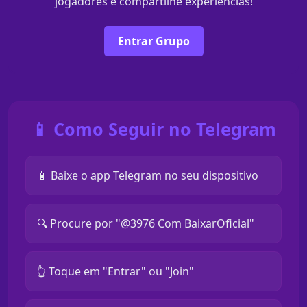
jogadores e compartilhe experiências!
Entrar Grupo
📱 Como Seguir no Telegram
📱 Baixe o app Telegram no seu dispositivo
🔍 Procure por "@3976 Com BaixarOficial"
👆 Toque em "Entrar" ou "Join"