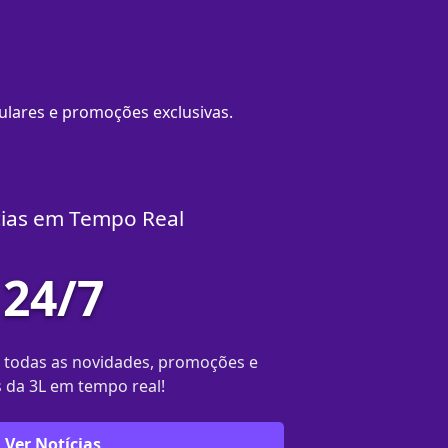
pulares e promoções exclusivas.
cias em Tempo Real
24/7
e todas as novidades, promoções e
 da 3L em tempo real!
Ver Notícias