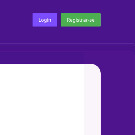
Login
Registrar-se