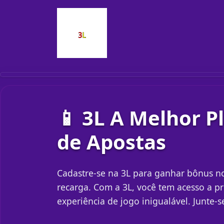
📱 3L A Melhor P
de Apostas
Cadastre-se na 3L para ganhar bônus n
recarga. Com a 3L, você tem acesso a p
experiência de jogo inigualável. Junte-