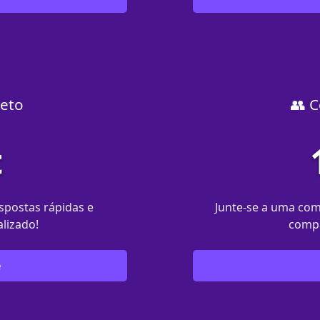
reto
👥 
t
espostas rápidas e
Junte-se a uma com
lizado!
compa
e