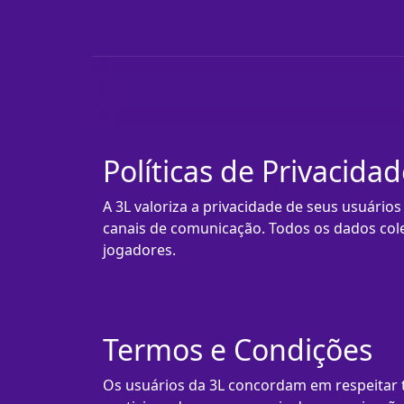
Políticas de Privacida
A 3L valoriza a privacidade de seus usuári
canais de comunicação. Todos os dados cole
jogadores.
Termos e Condições
Os usuários da 3L concordam em respeitar t