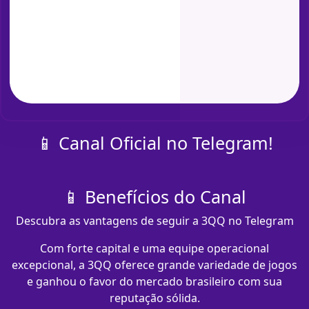
📱 Canal Oficial no Telegram!
📱 Benefícios do Canal
Descubra as vantagens de seguir a 3QQ no Telegram
Com forte capital e uma equipe operacional
excepcional, a 3QQ oferece grande variedade de jogos
e ganhou o favor do mercado brasileiro com sua
reputação sólida.