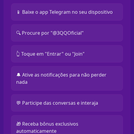
📱 Baixe o app Telegram no seu dispositivo
🔍 Procure por "@3QQOficial"
👆 Toque em "Entrar" ou "Join"
🔔 Ative as notificações para não perder
nada
💬 Participe das conversas e interaja
🎁 Receba bônus exclusivos
automaticamente