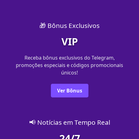
🎁 Bônus Exclusivos
VIP
Receba bônus exclusivos do Telegram,
promoções especiais e códigos promocionais
únicos!
Ver Bônus
📢 Notícias em Tempo Real
24/7