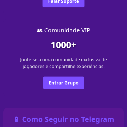
Falar Suporte
👥 Comunidade VIP
1000+
Junte-se a uma comunidade exclusiva de
jogadores e compartilhe experiências!
Entrar Grupo
📱 Como Seguir no Telegram