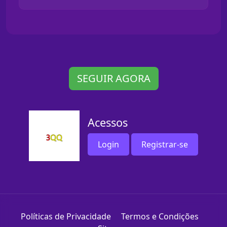
SEGUIR AGORA
Acessos
Login
Registrar-se
Políticas de Privacidade
Termos e Condições