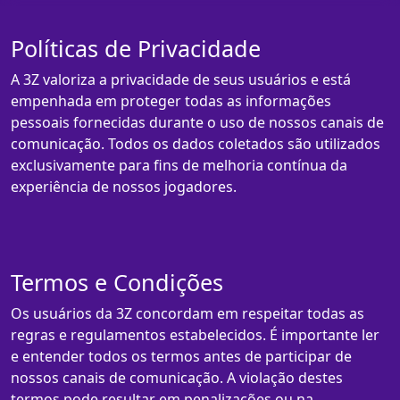
Políticas de Privacidade
A 3Z valoriza a privacidade de seus usuários e está
empenhada em proteger todas as informações
pessoais fornecidas durante o uso de nossos canais de
comunicação. Todos os dados coletados são utilizados
exclusivamente para fins de melhoria contínua da
experiência de nossos jogadores.
Termos e Condições
Os usuários da 3Z concordam em respeitar todas as
regras e regulamentos estabelecidos. É importante ler
e entender todos os termos antes de participar de
nossos canais de comunicação. A violação destes
termos pode resultar em penalizações ou na