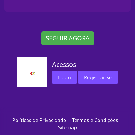
SEGUIR AGORA
Acessos
Login
Registrar-se
Políticas de Privacidade
Termos e Condições
Sitemap