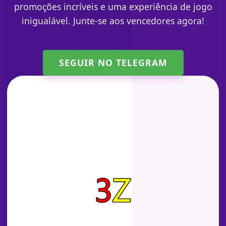
promoções incríveis e uma experiência de jogo
inigualável. Junte-se aos vencedores agora!
SEGUIR NO TELEGRAM