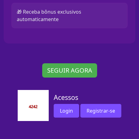
🎁 Receba bônus exclusivos
automaticamente
SEGUIR AGORA
Acessos
Login
Registrar-se