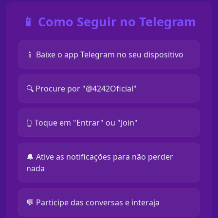
📱 Como Seguir no Telegram
📱 Baixe o app Telegram no seu dispositivo
🔍 Procure por "@4242Oficial"
👆 Toque em "Entrar" ou "Join"
🔔 Ative as notificações para não perder
nada
💬 Participe das conversas e interaja