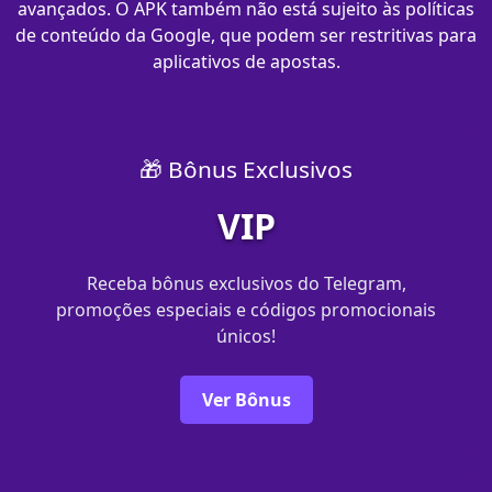
avançados. O APK também não está sujeito às políticas
de conteúdo da Google, que podem ser restritivas para
aplicativos de apostas.
🎁 Bônus Exclusivos
VIP
Receba bônus exclusivos do Telegram,
promoções especiais e códigos promocionais
únicos!
Ver Bônus