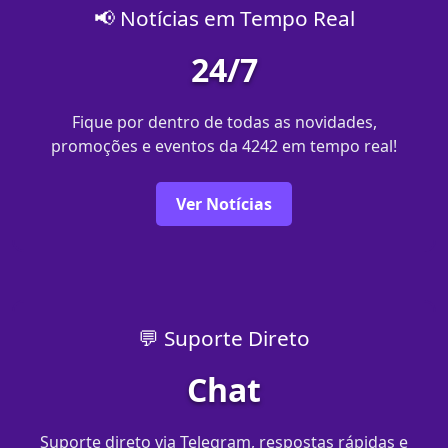
📢 Notícias em Tempo Real
24/7
Fique por dentro de todas as novidades,
promoções e eventos da 4242 em tempo real!
Ver Notícias
💬 Suporte Direto
Chat
Suporte direto via Telegram, respostas rápidas e