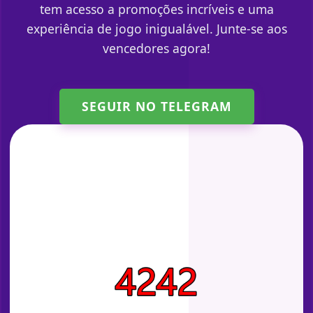
tem acesso a promoções incríveis e uma
experiência de jogo inigualável. Junte-se aos
vencedores agora!
SEGUIR NO TELEGRAM