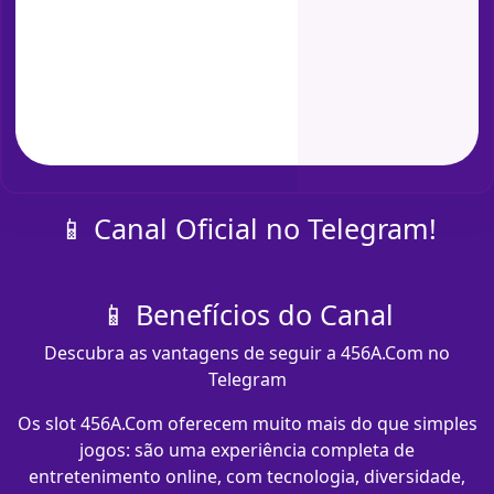
📱 Canal Oficial no Telegram!
📱 Benefícios do Canal
Descubra as vantagens de seguir a 456A.Com no
Telegram
Os slot 456A.Com oferecem muito mais do que simples
jogos: são uma experiência completa de
entretenimento online, com tecnologia, diversidade,