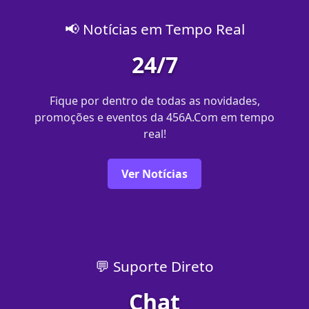
📢 Notícias em Tempo Real
24/7
Fique por dentro de todas as novidades,
promoções e eventos da 456A.Com em tempo
real!
Ver Notícias
💬 Suporte Direto
Chat