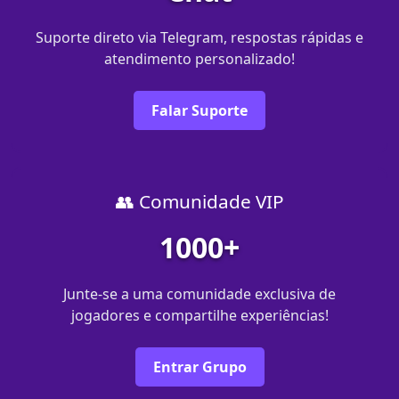
Suporte direto via Telegram, respostas rápidas e
atendimento personalizado!
Falar Suporte
👥 Comunidade VIP
1000+
Junte-se a uma comunidade exclusiva de
jogadores e compartilhe experiências!
Entrar Grupo