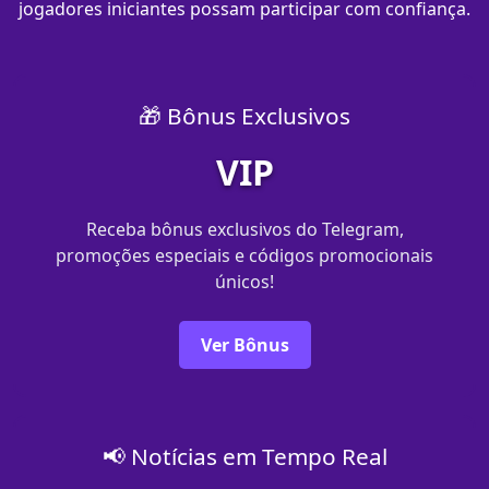
jogadores iniciantes possam participar com confiança.
🎁 Bônus Exclusivos
VIP
Receba bônus exclusivos do Telegram,
promoções especiais e códigos promocionais
únicos!
Ver Bônus
📢 Notícias em Tempo Real