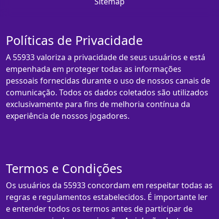
Sitemap
Políticas de Privacidade
A 55933 valoriza a privacidade de seus usuários e está
empenhada em proteger todas as informações
pessoais fornecidas durante o uso de nossos canais de
comunicação. Todos os dados coletados são utilizados
exclusivamente para fins de melhoria contínua da
experiência de nossos jogadores.
Termos e Condições
Os usuários da 55933 concordam em respeitar todas as
regras e regulamentos estabelecidos. É importante ler
e entender todos os termos antes de participar de