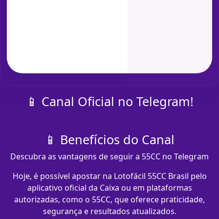
📱 Canal Oficial no Telegram!
📱 Benefícios do Canal
Descubra as vantagens de seguir a 55CC no Telegram
Hoje, é possível apostar na Lotofácil 55CC Brasil pelo
aplicativo oficial da Caixa ou em plataformas
autorizadas, como o 55CC, que oferece praticidade,
segurança e resultados atualizados.