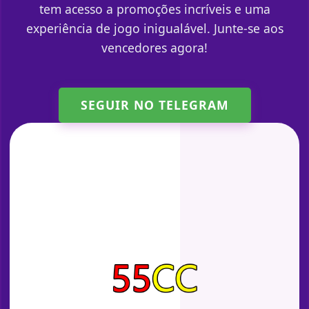
tem acesso a promoções incríveis e uma
experiência de jogo inigualável. Junte-se aos
vencedores agora!
SEGUIR NO TELEGRAM