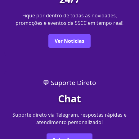
Fique por dentro de todas as novidades,
promoções e eventos da 55CC em tempo real!
Ver Notícias
💬 Suporte Direto
Chat
Suporte direto via Telegram, respostas rápidas e
atendimento personalizado!