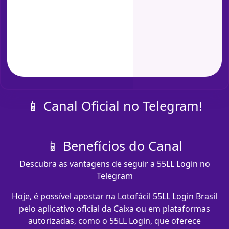
📱 Canal Oficial no Telegram!
📱 Benefícios do Canal
Descubra as vantagens de seguir a 55LL Login no
Telegram
Hoje, é possível apostar na Lotofácil 55LL Login Brasil
pelo aplicativo oficial da Caixa ou em plataformas
autorizadas, como o 55LL Login, que oferece