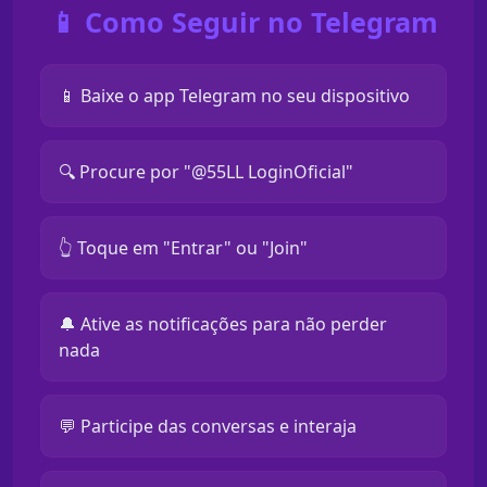
📱 Como Seguir no Telegram
📱 Baixe o app Telegram no seu dispositivo
🔍 Procure por "@55LL LoginOficial"
👆 Toque em "Entrar" ou "Join"
🔔 Ative as notificações para não perder
nada
💬 Participe das conversas e interaja