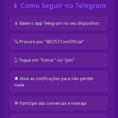
📱 Como Seguir no Telegram
📱 Baixe o app Telegram no seu dispositivo
🔍 Procure por "@5757.ComOficial"
👆 Toque em "Entrar" ou "Join"
🔔 Ative as notificações para não perder
nada
💬 Participe das conversas e interaja