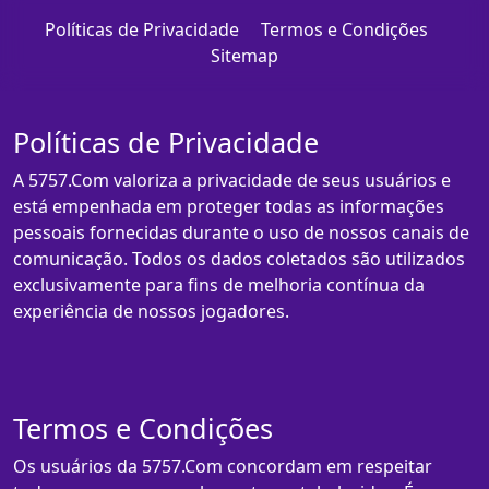
Políticas de Privacidade
Termos e Condições
Sitemap
Políticas de Privacidade
A 5757.Com valoriza a privacidade de seus usuários e
está empenhada em proteger todas as informações
pessoais fornecidas durante o uso de nossos canais de
comunicação. Todos os dados coletados são utilizados
exclusivamente para fins de melhoria contínua da
experiência de nossos jogadores.
Termos e Condições
Os usuários da 5757.Com concordam em respeitar