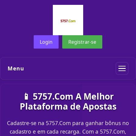
Login
Registrar-se
Menu
📱 5757.Com A Melhor
Plataforma de Apostas
Cadastre-se na 5757.Com para ganhar bônus no
cadastro e em cada recarga. Com a 5757.Com,