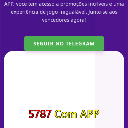
APP, você tem acesso a promoções incríveis e uma
experiência de jogo inigualável. Junte-se aos
vencedores agora!
SEGUIR NO TELEGRAM