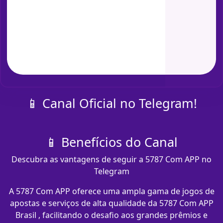
📱 Canal Oficial no Telegram!
📱 Benefícios do Canal
Descubra as vantagens de seguir a 5787 Com APP no
Telegram
A 5787 Com APP oferece uma ampla gama de jogos de
apostas e serviços de alta qualidade da 5787 Com APP
Brasil , facilitando o desafio aos grandes prêmios e