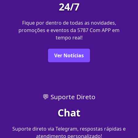
24/7
Fique por dentro de todas as novidades,
promoções e eventos da 5787 Com APP em
tempo real!
Ver Notícias
💬 Suporte Direto
Chat
Suporte direto via Telegram, respostas rápidas e
atendimento personalizado!