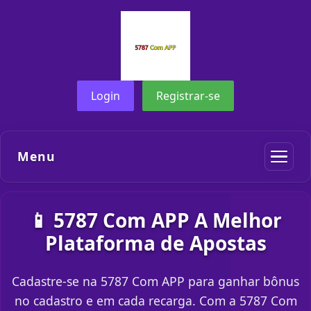
Login
Registrar-se
Menu
📱 5787 Com APP A Melhor
Plataforma de Apostas
Cadastre-se na 5787 Com APP para ganhar bônus
no cadastro e em cada recarga. Com a 5787 Com