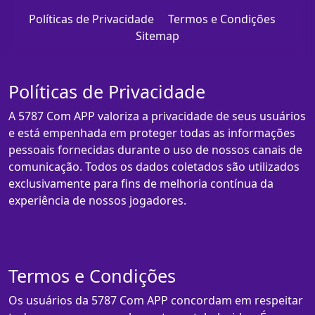
Políticas de Privacidade
Termos e Condições
Sitemap
Políticas de Privacidade
A 5787 Com APP valoriza a privacidade de seus usuários
e está empenhada em proteger todas as informações
pessoais fornecidas durante o uso de nossos canais de
comunicação. Todos os dados coletados são utilizados
exclusivamente para fins de melhoria contínua da
experiência de nossos jogadores.
Termos e Condições
Os usuários da 5787 Com APP concordam em respeitar