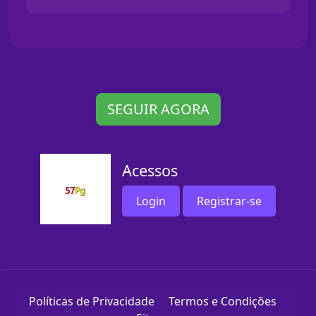
SEGUIR AGORA
Acessos
Login
Registrar-se
Políticas de Privacidade
Termos e Condições