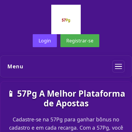
Login
Registrar-se
Menu
📱 57Pg A Melhor Plataforma
de Apostas
Cadastre-se na 57Pg para ganhar bônus no
cadastro e em cada recarga. Com a 57Pg, você