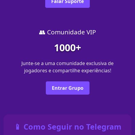
Falar Suporte
👥 Comunidade VIP
1000+
Junte-se a uma comunidade exclusiva de
jogadores e compartilhe experiências!
Entrar Grupo
📱 Como Seguir no Telegram