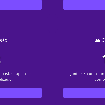
reto
👥 
t
espostas rápidas e
Junte-se a uma com
lizado!
compa
e