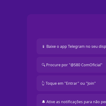
📱 Baixe o app Telegram no seu disp
🔍 Procure por "@580 ComOficial"
👆 Toque em "Entrar" ou "Join"
🔔 Ative as notificações para não p