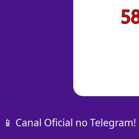
📱 Canal Oficial no Telegram!