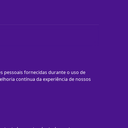
s pessoais fornecidas durante o uso de
elhoria contínua da experiência de nossos