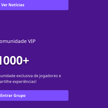
Ver Notícias
Comunidade VIP
1000+
unidade exclusiva de jogadores e
rtilhe experiências!
Entrar Grupo