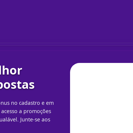
lhor
postas
ônus no cadastro e em
m acesso a promoções
ualável. Junte-se aos