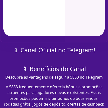
📱 Canal Oficial no Telegram!
📱 Benefícios do Canal
Descubra as vantagens de seguir a 5853 no Telegram
A 5853 frequentemente oferecia bônus e promoções
atraentes para jogadores novos e existentes. Essas
promoções podem incluir bônus de boas-vindas,
rodadas grátis, jogos de depósito, ofertas de cashback