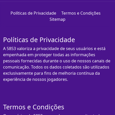
Políticas de Privacidade
Termos e Condições
Sitemap
Políticas de Privacidade
A 5853 valoriza a privacidade de seus usuários e está
empenhada em proteger todas as informações
pessoais fornecidas durante o uso de nossos canais de
comunicação. Todos os dados coletados são utilizados
exclusivamente para fins de melhoria contínua da
experiência de nossos jogadores.
Termos e Condições