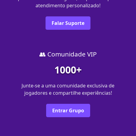
atendimento personalizado!
Falar Suporte
👥 Comunidade VIP
1000+
Junte-se a uma comunidade exclusiva de
jogadores e compartilhe experiências!
Entrar Grupo