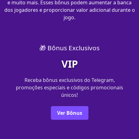
e muito mais. Esses bônus podem aumentar a banca
dos jogadores e proporcionar valor adicional durante o
jogo.
🎁 Bônus Exclusivos
VIP
Receba bônus exclusivos do Telegram,
promoções especiais e códigos promocionais
únicos!
Ver Bônus