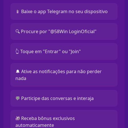
📱 Baixe o app Telegram no seu dispositivo
🔍 Procure por "@58Win LoginOficial"
👆 Toque em "Entrar" ou "Join"
🔔 Ative as notificações para não perder
nada
💬 Participe das conversas e interaja
🎁 Receba bônus exclusivos
automaticamente