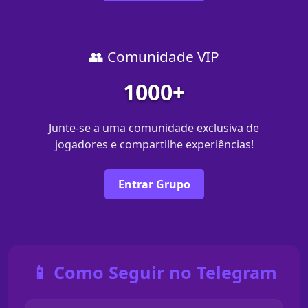
👥 Comunidade VIP
1000+
Junte-se a uma comunidade exclusiva de
jogadores e compartilhe experiências!
Entrar Grupo
📱 Como Seguir no Telegram