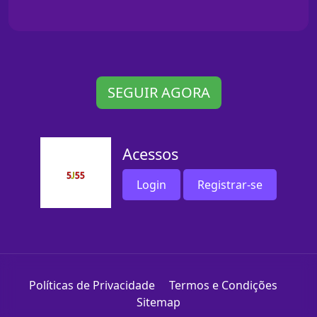
SEGUIR AGORA
Acessos
Login
Registrar-se
Políticas de Privacidade
Termos e Condições
Sitemap