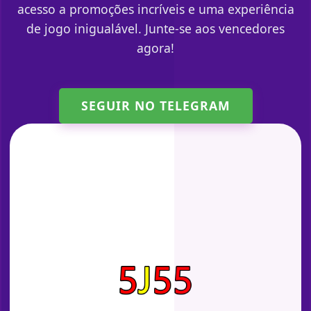
acesso a promoções incríveis e uma experiência
de jogo inigualável. Junte-se aos vencedores
agora!
SEGUIR NO TELEGRAM