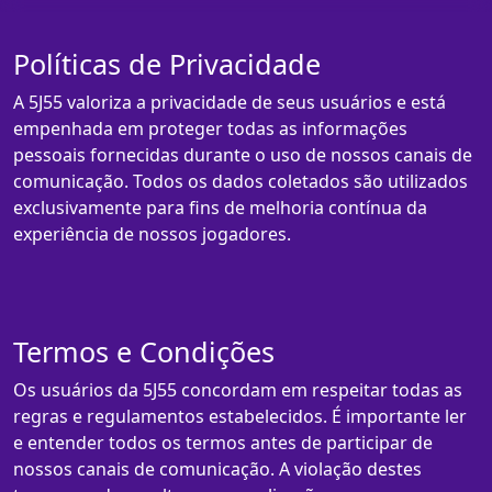
Políticas de Privacidade
A 5J55 valoriza a privacidade de seus usuários e está
empenhada em proteger todas as informações
pessoais fornecidas durante o uso de nossos canais de
comunicação. Todos os dados coletados são utilizados
exclusivamente para fins de melhoria contínua da
experiência de nossos jogadores.
Termos e Condições
Os usuários da 5J55 concordam em respeitar todas as
regras e regulamentos estabelecidos. É importante ler
e entender todos os termos antes de participar de
nossos canais de comunicação. A violação destes