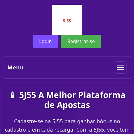
Login
Registrar-se
Menu
📱 5J55 A Melhor Plataforma
de Apostas
Cadastre-se na 5J55 para ganhar bônus no
cadastro e em cada recarga. Com a 5J55, você tem