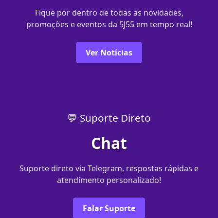
Fique por dentro de todas as novidades,
promoções e eventos da 5J55 em tempo real!
Ver Notícias
💬 Suporte Direto
Chat
Suporte direto via Telegram, respostas rápidas e
atendimento personalizado!
Falar Suporte