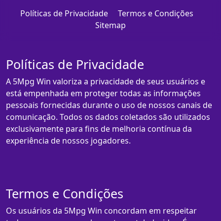
Políticas de Privacidade
Termos e Condições
Sitemap
Políticas de Privacidade
A 5Mpg Win valoriza a privacidade de seus usuários e
está empenhada em proteger todas as informações
pessoais fornecidas durante o uso de nossos canais de
comunicação. Todos os dados coletados são utilizados
exclusivamente para fins de melhoria contínua da
experiência de nossos jogadores.
Termos e Condições
Os usuários da 5Mpg Win concordam em respeitar