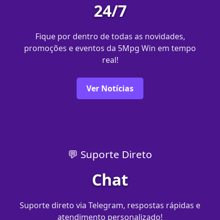
24/7
Fique por dentro de todas as novidades,
promoções e eventos da 5Mpg Win em tempo
real!
Ver Notícias
💬 Suporte Direto
Chat
Suporte direto via Telegram, respostas rápidas e
atendimento personalizado!