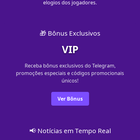
elogios dos jogadores.
🎁 Bônus Exclusivos
VIP
Receba bônus exclusivos do Telegram,
promoções especiais e códigos promocionais
únicos!
Ver Bônus
📢 Notícias em Tempo Real