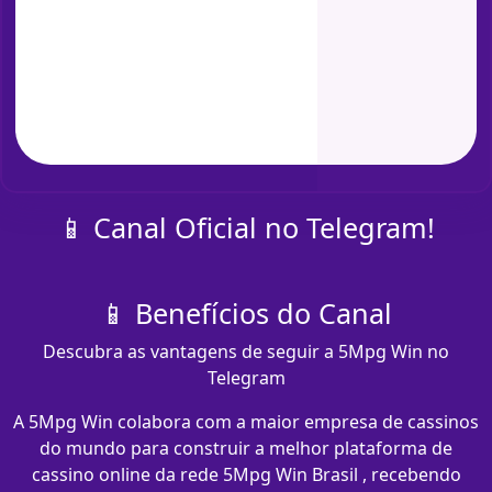
📱 Canal Oficial no Telegram!
📱 Benefícios do Canal
Descubra as vantagens de seguir a 5Mpg Win no
Telegram
A 5Mpg Win colabora com a maior empresa de cassinos
do mundo para construir a melhor plataforma de
cassino online da rede 5Mpg Win Brasil , recebendo