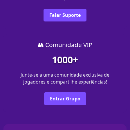
Falar Suporte
👥 Comunidade VIP
1000+
Junte-se a uma comunidade exclusiva de
jogadores e compartilhe experiências!
Entrar Grupo