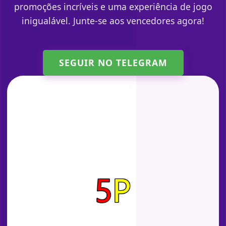
promoções incríveis e uma experiência de jogo
inigualável. Junte-se aos vencedores agora!
SEGUIR NO TELEGRAM