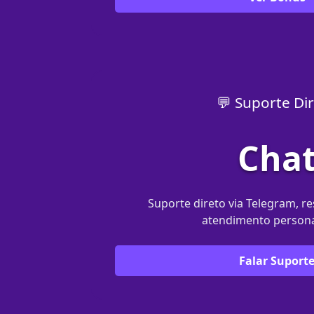
💬 Suporte Di
Cha
Suporte direto via Telegram, r
atendimento persona
Falar Suport