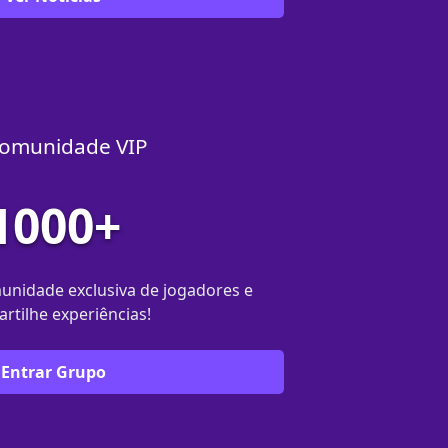
Comunidade VIP
1000+
unidade exclusiva de jogadores e
rtilhe experiências!
Entrar Grupo