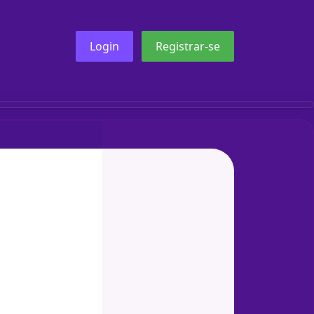
Login
Registrar-se