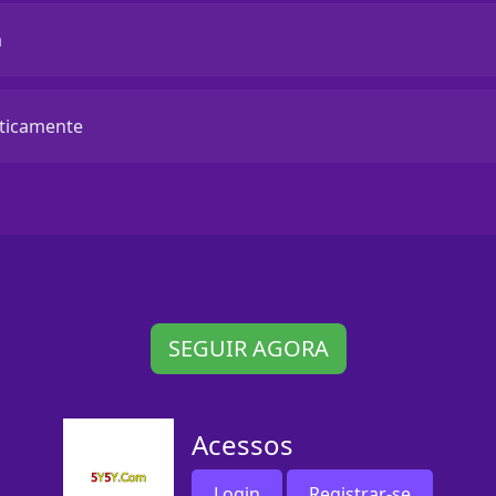
a
aticamente
SEGUIR AGORA
Acessos
Login
Registrar-se