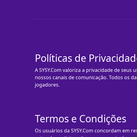
Políticas de Privacida
A 5Y5Y.Com valoriza a privacidade de seus 
nossos canais de comunicação. Todos os dad
jogadores.
Termos e Condições
Os usuários da 5Y5Y.Com concordam em resp