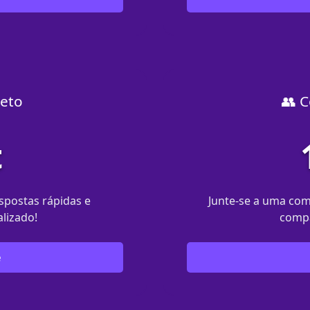
reto
👥 
t
espostas rápidas e
Junte-se a uma com
lizado!
compa
e