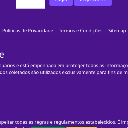
Políticas de Privacidade
Termos e Condições
Sitemap
de
usuários e está empenhada em proteger todas as informaçõ
os coletados são utilizados exclusivamente para fins de m
eitar todas as regras e regulamentos estabelecidos. É imp