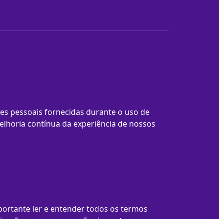
es pessoais fornecidas durante o uso de
elhoria contínua da experiência de nossos
ortante ler e entender todos os termos