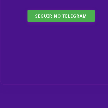
SEGUIR NO TELEGRAM