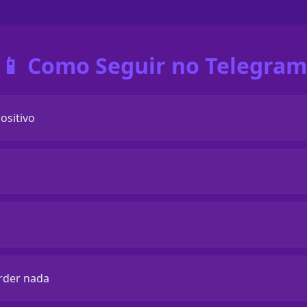
📱 Como Seguir no Telegram
ositivo
erder nada