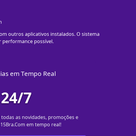
m
com outros aplicativos instalados. O sistema
r performance possível.
cias em Tempo Real
24/7
e todas as novidades, promoções e
615Bra.Com em tempo real!