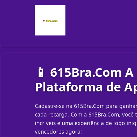
📱 615Bra.Com A
Plataforma de A
Cadastre-se na 615Bra.Com para ganha
cada recarga. Com a 615Bra.Com, você
incríveis e uma experiência de jogo inig
vencedores agora!