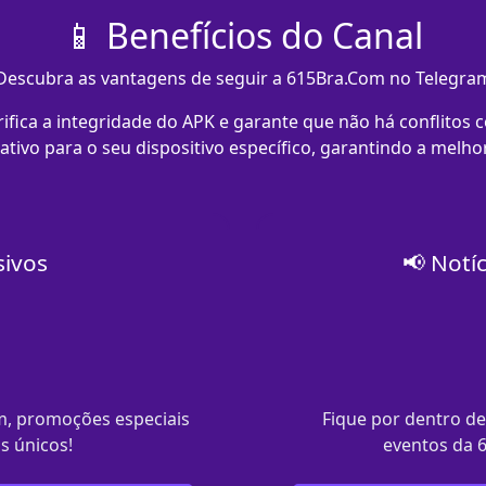
📱 Benefícios do Canal
Descubra as vantagens de seguir a 615Bra.Com no Telegra
ifica a integridade do APK e garante que não há conflitos 
ativo para o seu dispositivo específico, garantindo a melho
sivos
📢 Notí
m, promoções especiais
Fique por dentro d
s únicos!
eventos da 