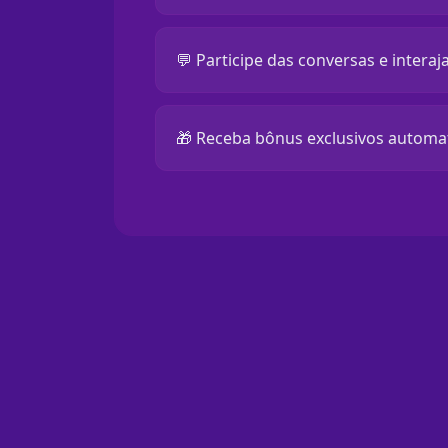
💬 Participe das conversas e interaj
🎁 Receba bônus exclusivos autom