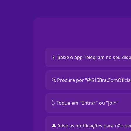
📱 Baixe o app Telegram no seu disp
🔍 Procure por "@615Bra.ComOficia
👆 Toque em "Entrar" ou "Join"
🔔 Ative as notificações para não p