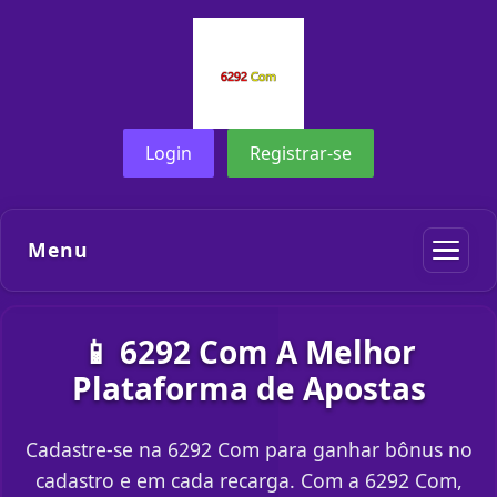
Login
Registrar-se
Menu
📱 6292 Com A Melhor
Plataforma de Apostas
Cadastre-se na 6292 Com para ganhar bônus no
cadastro e em cada recarga. Com a 6292 Com,