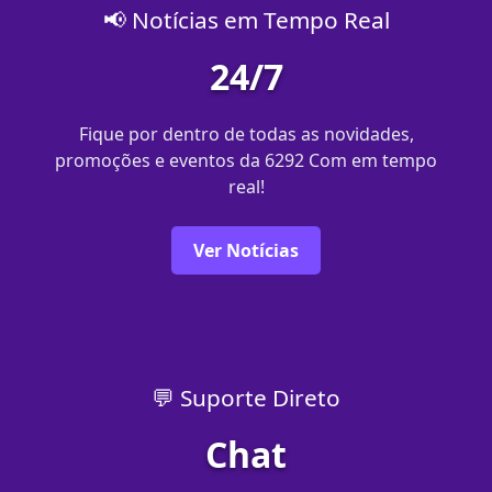
📢 Notícias em Tempo Real
24/7
Fique por dentro de todas as novidades,
promoções e eventos da 6292 Com em tempo
real!
Ver Notícias
💬 Suporte Direto
Chat