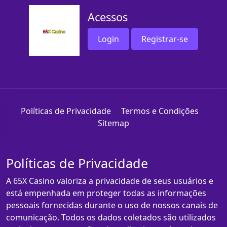
Acessos
Login
Registrar-se
Políticas de Privacidade
Termos e Condições
Sitemap
Políticas de Privacidade
A 65X Casino valoriza a privacidade de seus usuários e
está empenhada em proteger todas as informações
pessoais fornecidas durante o uso de nossos canais de
comunicação. Todos os dados coletados são utilizados