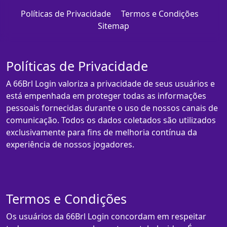
Políticas de Privacidade
Termos e Condições
Sitemap
Políticas de Privacidade
A 66Brl Login valoriza a privacidade de seus usuários e
está empenhada em proteger todas as informações
pessoais fornecidas durante o uso de nossos canais de
comunicação. Todos os dados coletados são utilizados
exclusivamente para fins de melhoria contínua da
experiência de nossos jogadores.
Termos e Condições
Os usuários da 66Brl Login concordam em respeitar