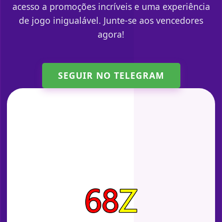
acesso a promoções incríveis e uma experiência
de jogo inigualável. Junte-se aos vencedores
agora!
SEGUIR NO TELEGRAM