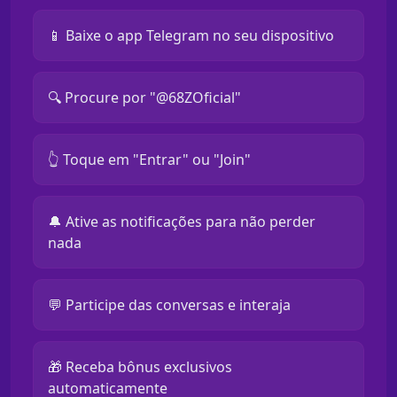
📱 Baixe o app Telegram no seu dispositivo
🔍 Procure por "@68ZOficial"
👆 Toque em "Entrar" ou "Join"
🔔 Ative as notificações para não perder
nada
💬 Participe das conversas e interaja
🎁 Receba bônus exclusivos
automaticamente