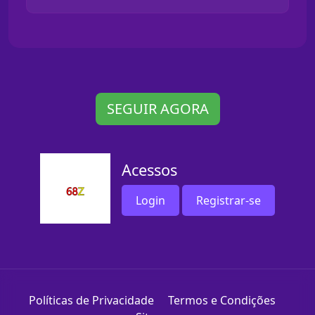
SEGUIR AGORA
Acessos
Login
Registrar-se
Políticas de Privacidade
Termos e Condições