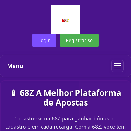
Login
Registrar-se
Menu
📱 68Z A Melhor Plataforma
de Apostas
Cadastre-se na 68Z para ganhar bônus no
cadastro e em cada recarga. Com a 68Z, você tem