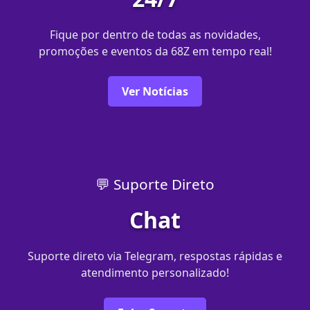
Fique por dentro de todas as novidades,
promoções e eventos da 68Z em tempo real!
Ver Notícias
💬 Suporte Direto
Chat
Suporte direto via Telegram, respostas rápidas e
atendimento personalizado!