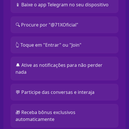
📱 Baixe o app Telegram no seu dispositivo
🔍 Procure por "@71XOficial"
👆 Toque em "Entrar" ou "Join"
🔔 Ative as notificações para não perder
nada
💬 Participe das conversas e interaja
🎁 Receba bônus exclusivos
automaticamente