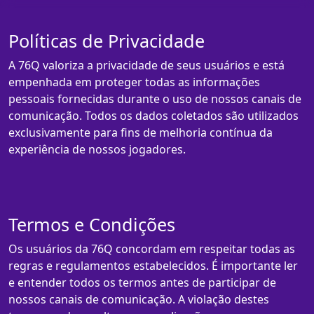
Políticas de Privacidade
A 76Q valoriza a privacidade de seus usuários e está
empenhada em proteger todas as informações
pessoais fornecidas durante o uso de nossos canais de
comunicação. Todos os dados coletados são utilizados
exclusivamente para fins de melhoria contínua da
experiência de nossos jogadores.
Termos e Condições
Os usuários da 76Q concordam em respeitar todas as
regras e regulamentos estabelecidos. É importante ler
e entender todos os termos antes de participar de
nossos canais de comunicação. A violação destes