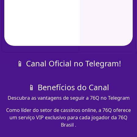
📱 Canal Oficial no Telegram!
📱 Benefícios do Canal
Descubra as vantagens de seguir a 76Q no Telegram
Como líder do setor de cassinos online, a 76Q oferece
um serviço VIP exclusivo para cada jogador da 76Q
Brasil .