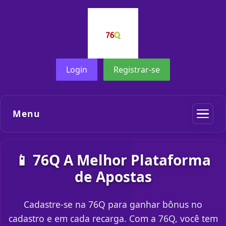
Login
Registrar-se
Menu
📱 76Q A Melhor Plataforma
de Apostas
Cadastre-se na 76Q para ganhar bônus no
cadastro e em cada recarga. Com a 76Q, você tem