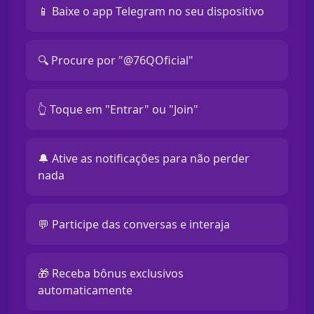
📱 Baixe o app Telegram no seu dispositivo
🔍 Procure por "@76QOficial"
👆 Toque em "Entrar" ou "Join"
🔔 Ative as notificações para não perder
nada
💬 Participe das conversas e interaja
🎁 Receba bônus exclusivos
automaticamente