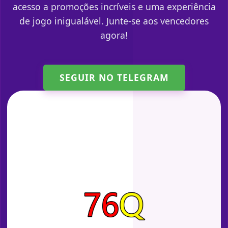
acesso a promoções incríveis e uma experiência
de jogo inigualável. Junte-se aos vencedores
agora!
SEGUIR NO TELEGRAM