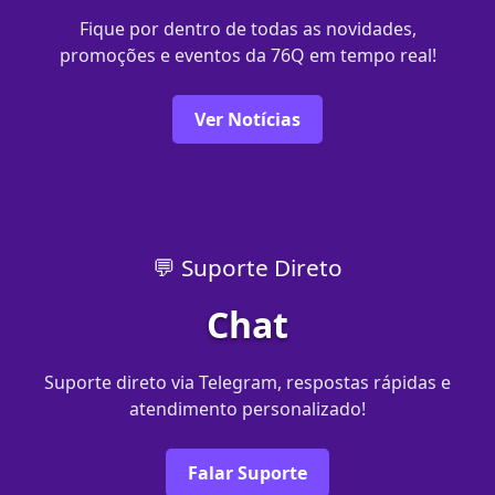
Fique por dentro de todas as novidades,
promoções e eventos da 76Q em tempo real!
Ver Notícias
💬 Suporte Direto
Chat
Suporte direto via Telegram, respostas rápidas e
atendimento personalizado!
Falar Suporte