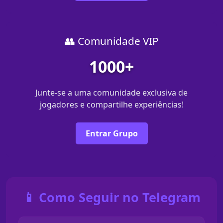
👥 Comunidade VIP
1000+
Junte-se a uma comunidade exclusiva de
jogadores e compartilhe experiências!
Entrar Grupo
📱 Como Seguir no Telegram