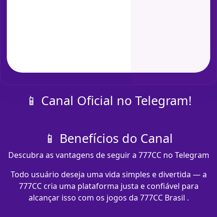
📱 Canal Oficial no Telegram!
📱 Benefícios do Canal
Descubra as vantagens de seguir a 777CC no Telegram
Todo usuário deseja uma vida simples e divertida — a
777CC cria uma plataforma justa e confiável para
alcançar isso com os jogos da 777CC Brasil .