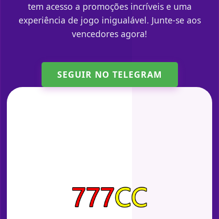
tem acesso a promoções incríveis e uma
experiência de jogo inigualável. Junte-se aos
vencedores agora!
SEGUIR NO TELEGRAM