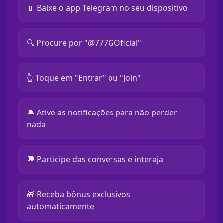
📱 Baixe o app Telegram no seu dispositivo
🔍 Procure por "@777GOficial"
👆 Toque em "Entrar" ou "Join"
🔔 Ative as notificações para não perder
nada
💬 Participe das conversas e interaja
🎁 Receba bônus exclusivos
automaticamente