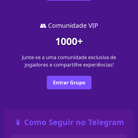
👥 Comunidade VIP
1000+
Junte-se a uma comunidade exclusiva de
jogadores e compartilhe experiências!
Entrar Grupo
📱 Como Seguir no Telegram