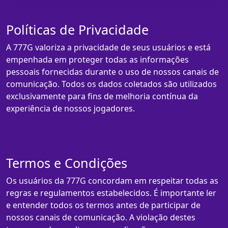
Políticas de Privacidade
A 777G valoriza a privacidade de seus usuários e está
empenhada em proteger todas as informações
pessoais fornecidas durante o uso de nossos canais de
comunicação. Todos os dados coletados são utilizados
exclusivamente para fins de melhoria contínua da
experiência de nossos jogadores.
Termos e Condições
Os usuários da 777G concordam em respeitar todas as
regras e regulamentos estabelecidos. É importante ler
e entender todos os termos antes de participar de
nossos canais de comunicação. A violação destes